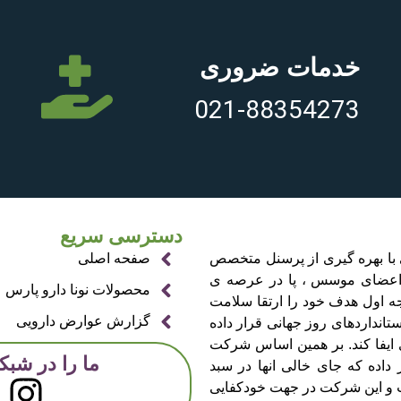
خدمات ضروری
021-88354273
دسترسی سریع
سال 1397 به طور رسمی با بهره گیری از پرسنل متخصص
صفحه اصلی
تی اعضای موسس ، پا در عرصه ی
محصولات نونا دارو پارس
جه اول هدف خود را ارتقا سلامت
گزارش عوارض دارویی
تانداردهای روز جهانی قرار داده
ای ایفا کند. بر همین اساس شرکت
ما را در شبک
ر داده که جای خالی انها در سبد
 و این شرکت در جهت خودکفایی