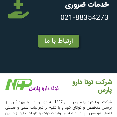
خدمات ضروری
021-88354273
ارتباط با ما
شرکت نونا دارو
پارس
شرکت نونا دارو پارس در سال 1397 به طور رسمی با بهره گیری از
پرسنل متخصص و توانای خود و با تکیه بر تجربیات علمی و صنعتی
اعضای موسس ، پا در عرصه ی تولید،صادرات و واردات دارو نهاد. این