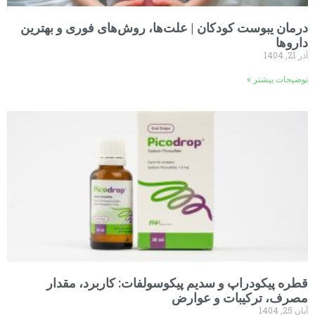
درمان یبوست کودکان | علت‌ها، روش‌های فوری و بهترین
داروها
آذر 21, 1404
توضیحات بیشتر »
قطره پیکودراپ و سدیم پیکوسولفات: کاربرد، مقدار
مصرف، ترکیبات و عوارض
آبان 25, 1404